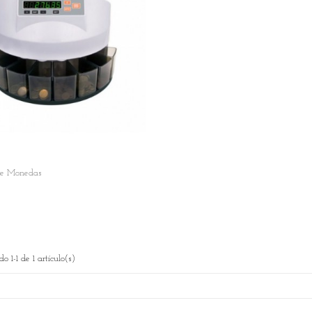
De Monedas
rt
o 1-1 de 1 artículo(s)