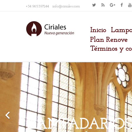
+34 965397244 info@ciriales.com
Inicio
Lampa
Plan Renove
Términos y co
Anterior

LAMPADARIOS