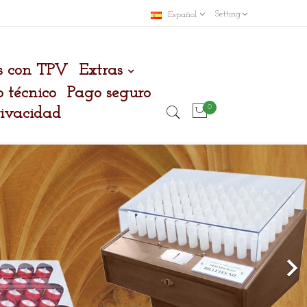
Setting
Español
s con TPV
Extras
o técnico
Pago seguro
0
rivacidad