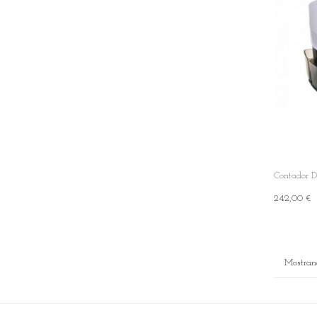
Contador 
242,00 €
+ Add To Ca
Mostrand