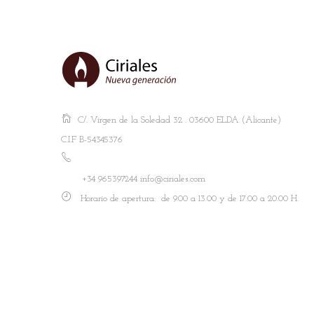
C/. Virgen de la Soledad 32 . 03600 ELDA (Alicante)
C.I.F B-54345376
+34 965397244 info@ciriales.com
Horario de apertura: de 9.00 a 13.00 y de 17.00 a 20.00 H.