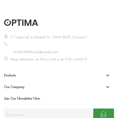
C/. Virgen de la Soledad 32 . 03600 ELDA (Alicante)
+34 965397244 info@ciriales.com
Horari d'obertura de 9.00 a 13.00 y de 17.00 a 20.00 H.
keyboard_arrow_down
Products
keyboard_arrow_down
Our Company
Join Our Newsletter Now