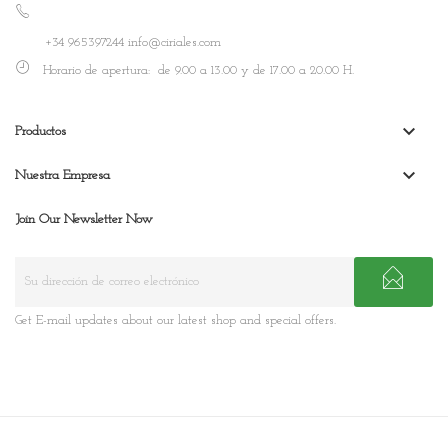
+34 965397244 info@ciriales.com
Horario de apertura: de 9.00 a 13.00 y de 17.00 a 20.00 H.
keyboard_arrow_down
Productos
keyboard_arrow_down
Nuestra Empresa
Join Our Newsletter Now
Get E-mail updates about our latest shop and special offers.