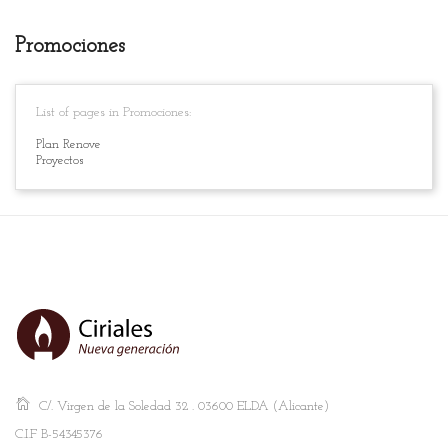
Promociones
List of pages in Promociones:
Plan Renove
Proyectos
C/. Virgen de la Soledad 32 . 03600 ELDA (Alicante)
C.I.F B-54345376