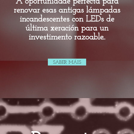
A oportunidade perfecta para
renovar esas antigas lámpadas
incandescentes con LEDs de
última xeración para un
investimento razoable..
SABER MÁIS