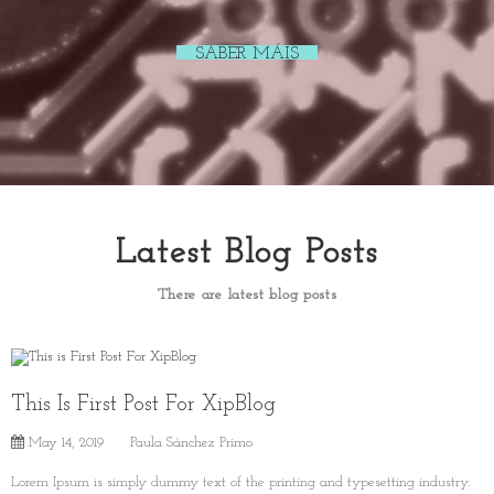
SABER MÁIS
Latest Blog Posts
There are latest blog posts
This Is First Post For XipBlog
May 14, 2019
Paula Sánchez Primo
Lorem Ipsum is simply dummy text of the printing and typesetting industry.