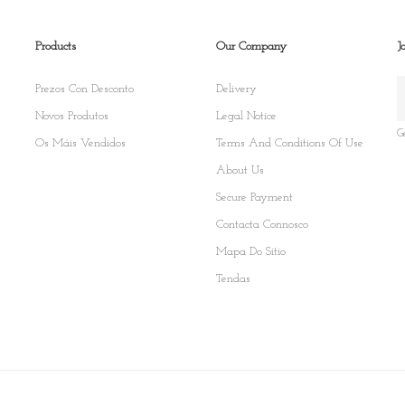
Products
Our Company
J
Prezos Con Desconto
Delivery
Novos Produtos
Legal Notice
G
Os Máis Vendidos
Terms And Conditions Of Use
About Us
Secure Payment
Contacta Connosco
Mapa Do Sitio
Tendas