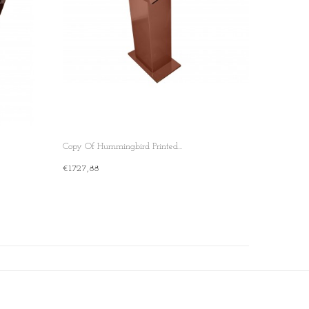
Copy Of Hummingbird Printed...
€1.727,88
+ Add To Cart