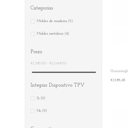
Categorías
Mobles de madeira
(5)
Mobles metálicos
(4)
Prezo
€1,385.00 - €2,048.00
Hummingbir
€1.385,45
+ Add To Ca
Integrar Dispositivo TPV
Si
(9)
No
(9)