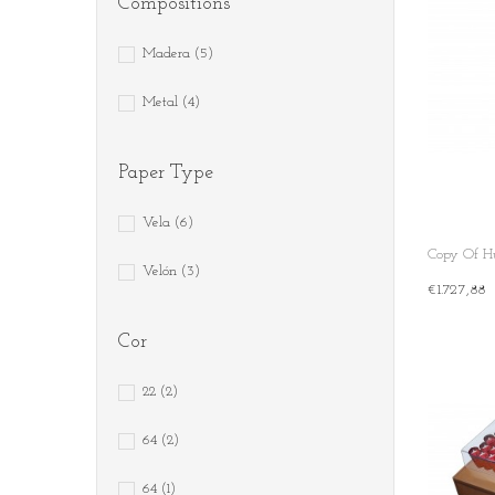
Compositions
Madera
(5)
Metal
(4)
Paper Type
Vela
(6)
Copy Of Hu
Velón
(3)
€1.727,88
+ Add To Ca
Cor
22
(2)
64
(2)
64
(1)