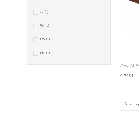
72
(1)
96
(1)
128
(1)
144
(1)
Copy Of Hu
€1.735,14
+ Add To Ca
Showing 