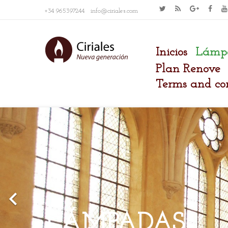
+34 965397244 info@ciriales.com
Inicios
Lámp
Plan Renove
Terms and con
Anterior

LÁMPADAS