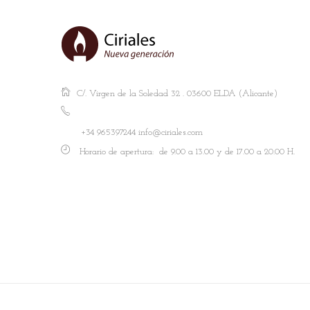
C/. Virgen de la Soledad 32 . 03600 ELDA (Alicante)
+34 965397244 info@ciriales.com
Horario de apertura: de 9.00 a 13.00 y de 17.00 a 20.00 H.