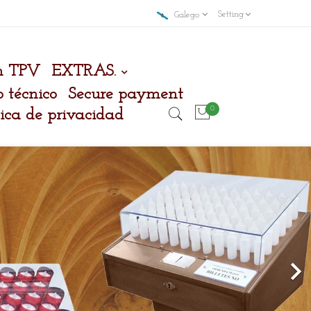
Setting
Galego
n TPV
EXTRAS.
o técnico
Secure payment
0
tica de privacidad