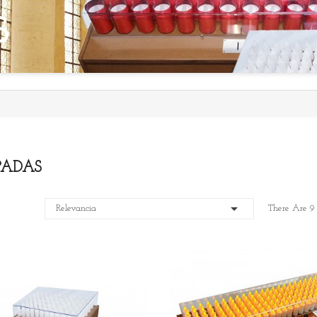
S
ADAS

Relevancia
There Are 9 