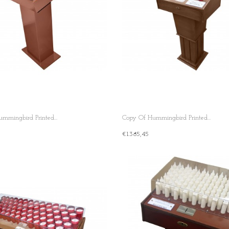
mmingbird Printed...
Copy Of Hummingbird Printed...
€1.385,45
rt
+ Add To Cart